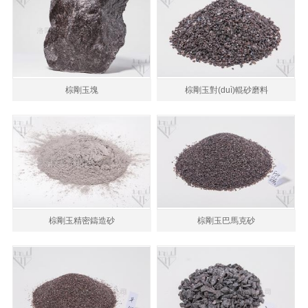
棕剛玉對(duì)輥砂磨料
超巖牌-棕剛玉
，結
棕剛玉對(duì)輥砂主要適用于制
棕剛玉塊
棕剛玉對(duì)輥砂磨料
造陶瓷、樹(shù)脂高固結(jié)磨
ù)
具，研磨、拋光等
該產
棕剛玉巴馬克砂
)程
不開
超巖牌-棕剛玉
于磨
密鑄
主要用于陶瓷磨具、***磨具、
棕剛玉精密鑄造砂
棕剛玉巴馬克砂
數
有機(jī)磨具、砂帶、涂附磨具
，透
等。
，
棕剛玉段砂
價