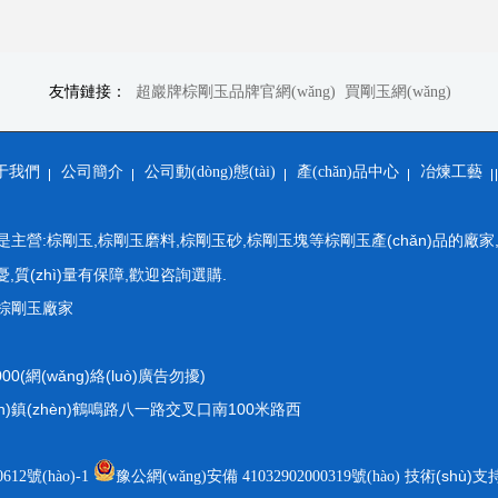
友情鏈接：
超巖牌棕剛玉品牌官網(wǎng)
買剛玉網(wǎng)
)于我們
公司簡介
公司動(dòng)態(tài)
產(chǎn)品中心
冶煉工藝
是主營:
,
,
,
等棕剛玉產(chǎn)品的廠家
棕剛玉
棕剛玉磨料
棕剛玉砂
棕剛玉塊
)格憂,質(zhì)量有保障,歡迎咨詢選購.
棕剛玉廠家
0000(網(wǎng)絡(luò)廣告勿擾)
)鎮(zhèn)鶴鳴路八一路交叉口南100米路西
技術(shù)支
612號(hào)-1
豫公網(wǎng)安備 41032902000319號(hào)