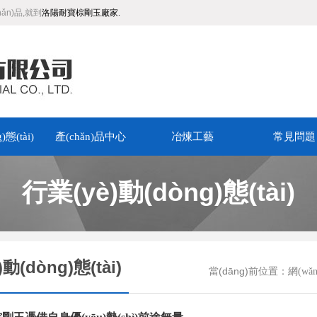
ǎn)品,就到
洛陽耐寶棕剛玉廠家.
態(tài)
產(chǎn)品中心
冶煉工藝
常見問題
行業(yè)動(dòng)態(tài)
動(dòng)態(tài)
當(dāng)前位置：
網(wǎ