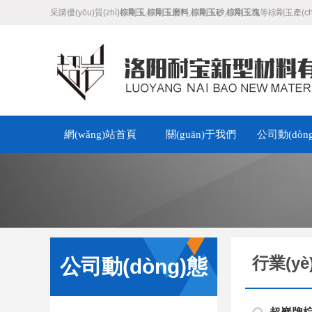
采購優(yōu)質(zhì)
棕剛玉
,
棕剛玉磨料
,
棕剛玉砂
,
棕剛玉塊
等棕剛玉產(ch
網(wǎng)站首頁
關(guān)于我們
公司動(dòng)
行業(yè)
公司動(dòng)態