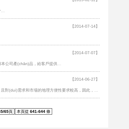
骨…
【2014-07-14】
【2014-07-07】
解本公司產(chǎn)品，給客戶提供…
【2014-06-27】
由于磨料磨具行業(yè)是其他工業(yè)的補(bǔ)充產(chǎn)業(yè)，依附性較強(qiáng)，且對(duì)需求和市場的地理方便性要求較高，因此，磨料…
65/65
頁
本頁從
641-644
條