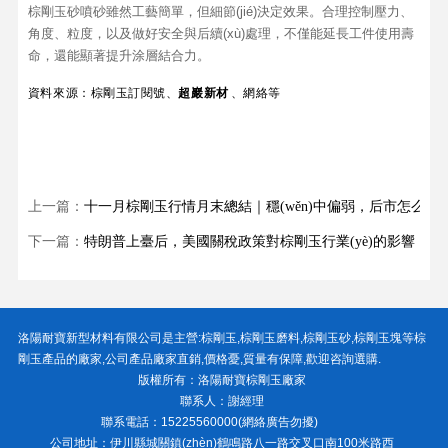
棕剛玉砂噴砂雖然工藝簡單，但細節(jié)決定效果。合理控制壓力、
角度、粒度，以及做好安全與后續(xù)處理，不僅能延長工件使用壽
命，還能顯著提升涂層結合力。
資料來源：棕剛玉訂閱號、
超巖新材
、網絡等
上一篇：
十一月棕剛玉行情月末總結｜穩(wěn)中偏弱，后市怎么走
下一篇：
特朗普上臺后，美國關稅政策對棕剛玉行業(yè)的影響
洛陽耐寶新型材料有限公司
是主營:
棕剛玉
,
棕剛玉磨料
,
棕剛玉砂
,
棕剛玉塊
等棕
剛玉產品的廠家,公司產品廠家直銷,價格憂,質量有保障,歡迎咨詢選購.
版權所有：
洛陽耐寶棕剛玉廠家
聯系人：謝經理
聯系電話：15225560000(網絡廣告勿擾)
公司地址：伊川縣城關鎮(zhèn)鶴鳴路八一路交叉口南100米路西