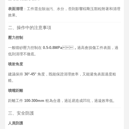
表面清理
：工件需去除油污、水分，否則影響棕剛玉顆粒附著和清理
效果。
二、操作中的注意事項
壓力控制
一般噴砂壓力控制在
0.5-0.8MPa
，過高會損傷工件表面，過
低則清理不徹底。
噴射角度
建議保持
30°-45°
角度，既能保證清理效率，又能避免表面過度粗
糙。
噴嘴距離
距離工件
100-300mm
較為合適，過近易造成凹坑，過遠效率低。
三、安全防護
人員防護