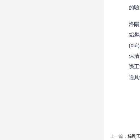
的驗(
洛陽
鋁礬
(d
保清潔
際工況
通具
上一篇：
棕剛玉