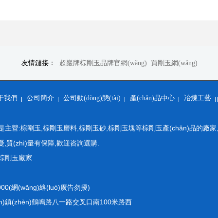
友情鏈接：
超巖牌棕剛玉品牌官網(wǎng)
買剛玉網(wǎng)
)于我們
公司簡介
公司動(dòng)態(tài)
產(chǎn)品中心
冶煉工藝
是主營:
,
,
,
等棕剛玉產(chǎn)品的廠家
棕剛玉
棕剛玉磨料
棕剛玉砂
棕剛玉塊
)格憂,質(zhì)量有保障,歡迎咨詢選購.
棕剛玉廠家
0000(網(wǎng)絡(luò)廣告勿擾)
)鎮(zhèn)鶴鳴路八一路交叉口南100米路西