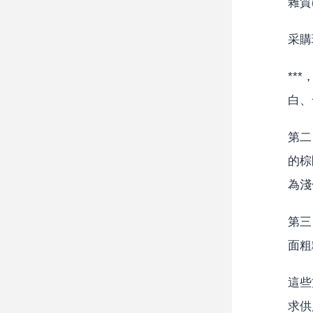
雜質
采購現
**
白、
第二
的棕
為淺
第三
面粗
這些
求供應