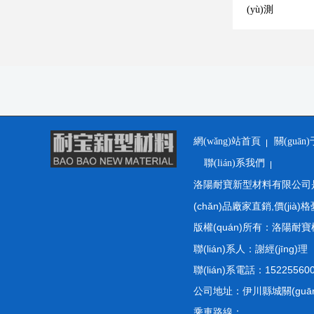
(yù)測
網(wǎng)站首頁
關(guān
聯(lián)系我們
洛陽耐寶新型材料有限公司
(chǎn)品廠家直銷,價(jià
版權(quán)所有：
洛陽耐寶
聯(lián)系人：謝經(jīng)理
聯(lián)系電話：1522556
公司地址：伊川縣城關(guān
乘車路線：