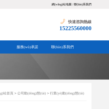
網(wǎng)站地圖
聯(lián)系我們
快速咨詢熱線
15225560000
服務(wù)承諾
聯(lián)系我們
>
>
ng)站首頁
公司動(dòng)態(tài)
行業(yè)動(dòng)態(tài)