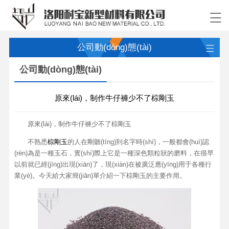
公司動(dòng)態(tài)
公司動(dòng)態(tài)
原來(lái)，制作牛仔褲少不了棕剛玉
原來(lái)，制作牛仔褲少不了棕剛玉
不熟悉
棕剛玉
的人在剛聽(tīng)到名字時(shí)，一般都會(huì)認
(rèn)為是一種玉石，實(shí)際上它是一種深色顆粒狀的磨料，在很早
以前就已經(jīng)出現(xiàn)了，現(xiàn)在被廣泛應(yīng)用于各種行
業(yè)。今天給大家簡(jiǎn)單介紹一下棕剛玉的主要作用。