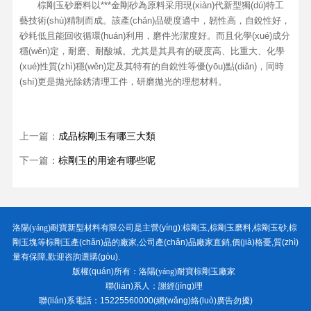
棕剛玉砂磨料以***金剛砂為原料采用現(xiàn)代新型獨(dú)特工
藝技術(shù)精制而成。該產(chǎn)品硬度適中，韌性高，自銳性好，
砂耗低且能回收循環(huán)利用，磨件光潔度好。而且化學(xué)成分
穩(wěn)定，耐磨、耐酸堿。尤其是其具有的硬度高、比重大、化學
(xué)性質(zhì)穩(wěn)定及其特有的自銳性等優(yōu)點(diǎn)，同時
(shí)更是拋光除銹清理工件，研磨拋光的理想材料。
上一篇：
成品棕剛玉有哪三大類
下一篇：
棕剛玉的用途有哪些呢
洛陽(yáng)耐寶新型材料有限公司
是主營(yíng):
棕剛玉
,
棕剛玉磨料
,
棕剛玉砂
,
棕
剛玉塊
等棕剛玉產(chǎn)品的廠家,公司產(chǎn)品廠家直銷,價(jià)格憂,質(zhì)
量有保障,歡迎咨詢選購(gòu).
版權(quán)所有：
洛陽(yáng)耐寶棕剛玉廠家
聯(lián)系人：謝經(jīng)理
聯(lián)系電話：15225560000(網(wǎng)絡(luò)廣告勿擾)